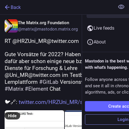
Back
The Matrix.org Foundation
Live feeds
@matrix@mastodon.matrix.org
RT @HRZUni_MR@twitter.com
About
Gute Vorsätze für 2022? Haben wir zwar nicht - 
dafür aber schon einige neue bzw. aktualisierte 
Mastodon is the best 
Dienste für Forschung & Lehre 
with what's happening.
@Uni_MR@twitter.com im Testbetrieb. 
#
ILIAS7
Follow anyone across 
Lernplattform 
#
GitLab
 Versionsverwaltung 
and see it all in chron
#
Matrix
#
Element
 Chat
algorithms, ads, or clic
🐦🔗: 
twitter.com/HRZUni_MR/status/1
Create ac
Hide
Login