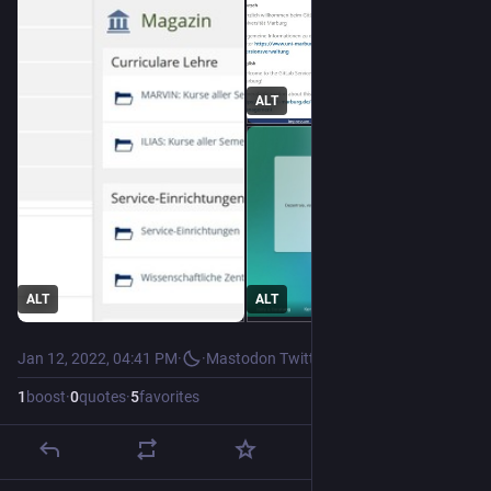
ALT
ALT
ALT
Jan 12, 2022, 04:41 PM
·
·
Mastodon Twitter Crossposter
1
boost
·
0
quotes
·
5
favorites